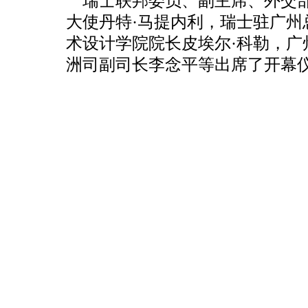
瑞士联邦委员、副主席、外交部
大使丹特·马提内利，瑞士驻广
术设计学院院长皮埃尔·科勒，
洲司副司长李念平等出席了开幕